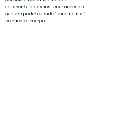
solamente podemos tener acceso a 
nuestro poder cuando “encarnamos” 
en nuestro cuerpo.
Si, adivinaste
 ¡la clave es tu cuerpo!
Aquí te pongo el enlace de la clase 
que estaré ofreciendo en Marzo, es 
todo sobre como retomar tu 
Poder
!
Son herramientas básicas y super 
sencillas, claves en la manifestación. 
Y que con la práctica van a ser parte 
de ti y de tu vida diaria. ¡Van a formar 
parte de quien eres!
Power Up I – herramientas para 
accionar tu poder